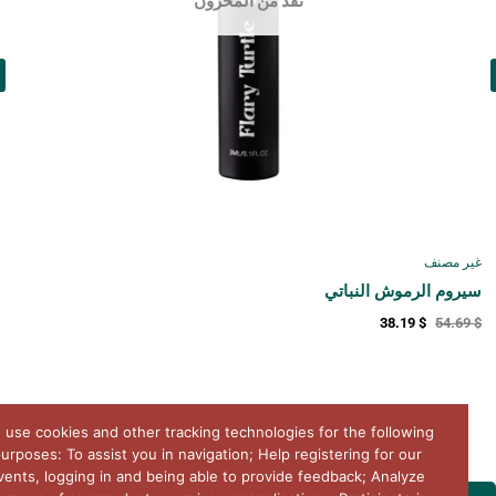
نفد من المخزون
ر مصنف
الأ
روم الرموش النباتي
مج
7
$
38.19
$
54.6
We use cookies and other tracking technologies for the following
purposes: To assist you in navigation; Help registering for our
events, logging in and being able to provide feedback; Analyze