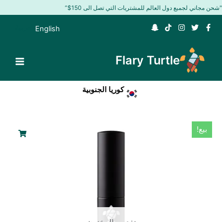
ي
مجاني لجميع دول العالم للمشتريات التي تصل الى 150$”
العربية
English
توى
Flary Turtle
كوريا الجنوبية
السعر
السعر
بيع!
الأصلي
الحالي
هو:
هو:
38.19 $.
54.69 $.