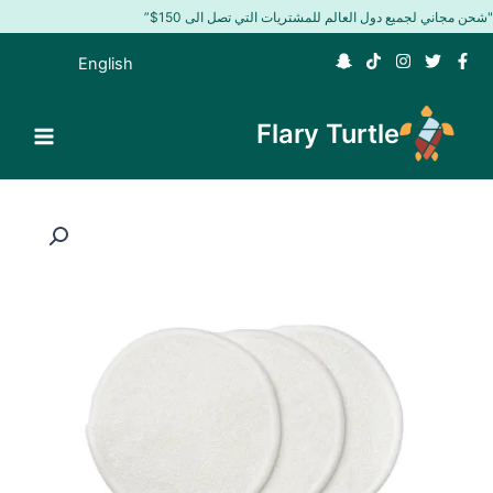
خطي
"شحن مجاني لجميع دول العالم للمشتريات التي تصل الى 150$”
لى
العربية
English
لمحتوى
Flary Turtle