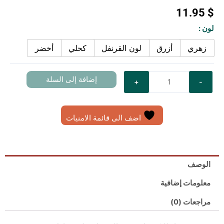
11.95
$
Quantity
لون :
زهري
أزرق
لون القرنفل
كحلي
أخضر
إضافة إلى السلة
اضف الى قائمة الامنيات
الوصف
معلومات إضافية
مراجعات (0)