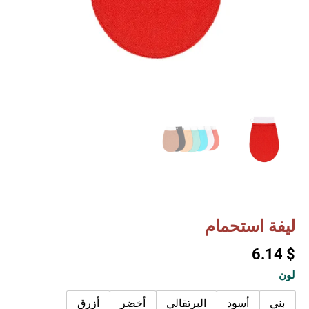
ليفة استحمام
6.14
$
Quantity
لون
بني
أسود
البرتقالي
أخضر
أزرق